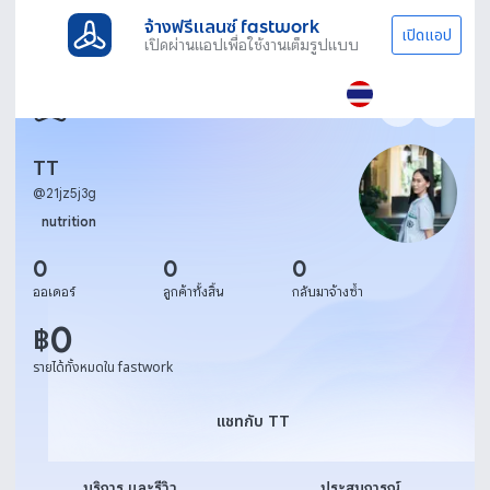
จ้างฟรีแลนซ์ fastwork
เปิดแอป
เปิดผ่านแอปเพื่อใช้งานเต็มรูปแบบ
TT
@
21jz5j3g
nutrition
0
0
0
ออเดอร์
ลูกค้าทั้งสิ้น
กลับมาจ้างซ้ำ
0
฿
รายได้ทั้งหมดใน fastwork
แชทกับ TT
แชทกับ TT
บริการ และรีวิว
ประสบการณ์