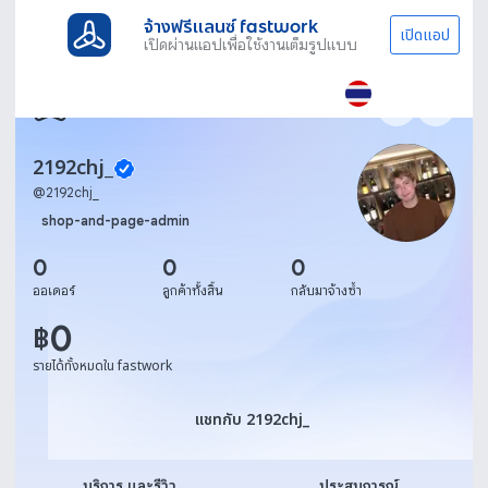
จ้างฟรีแลนซ์ fastwork
เปิดแอป
เปิดผ่านแอปเพื่อใช้งานเต็มรูปแบบ
2192chj_
@
2192chj_
shop-and-page-admin
0
0
0
ออเดอร์
ลูกค้าทั้งสิ้น
กลับมาจ้างซ้ำ
0
฿
รายได้ทั้งหมดใน fastwork
แชทกับ 2192chj_
แชทกับ 2192chj_
บริการ และรีวิว
ประสบการณ์