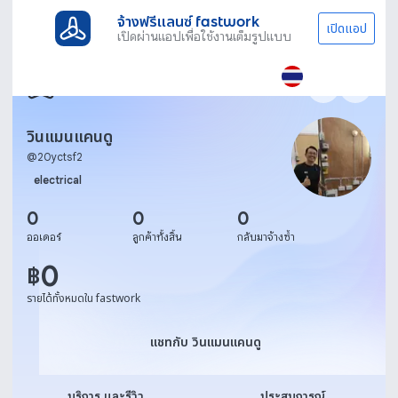
จ้างฟรีแลนซ์ fastwork
เปิดแอป
เปิดผ่านแอปเพื่อใช้งานเต็มรูปแบบ
วินแมนแคนดู
@
20yctsf2
electrical
0
0
0
ออเดอร์
ลูกค้าทั้งสิ้น
กลับมาจ้างซ้ำ
0
฿
รายได้ทั้งหมดใน fastwork
แชทกับ วินแมนแคนดู
แชทกับ วินแมนแคนดู
บริการ และรีวิว
ประสบการณ์