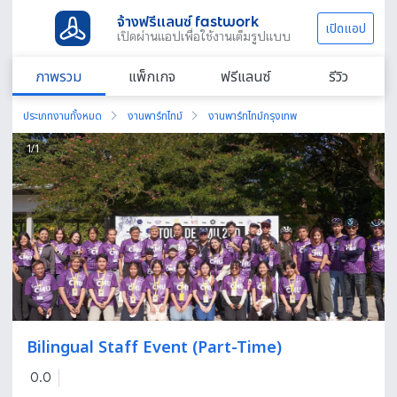
จ้างฟรีแลนซ์ fastwork
เปิดแอป
เปิดผ่านแอปเพื่อใช้งานเต็มรูปแบบ
ภาพรวม
แพ็กเกจ
ฟรีแลนซ์
รีวิว
ประเภทงานทั้งหมด
งานพาร์ทไทม์
งานพาร์ทไทม์กรุงเทพ
1
/
1
Bilingual Staff Event (Part-Time)
0.0