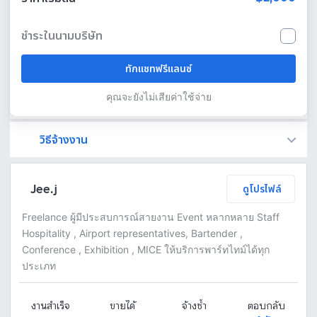
ชำระในนามบริษัท
ทักแชทฟรีแลนซ์
คุณจะยังไม่เสียค่าใช้จ่าย
วิธีจ้างงาน
Fastwork เป็นตัวกลางถือเงินของคุณ เพื่อความปลอดภัย และฟรีแลนซ์จะได้รับเงิน หลังจากผู้ว่าจ้างจะกดอนุมัติงานแล้วเท่านั้น!
ทักแชทเพื่อคุยรายละเอียดและบรีฟงานกับฟรีแลนซ์ได้ทันทีโดยไม่มีค่าใช้จ่าย
ตกลงจ้างงาน โดยขอใบเสนอราคากับฟรีแลนซ์ ตรวจสอบรายละเอียดและชำระเงินได้ทันที
เมื่อฟรีแลนซ์ทำงานตามข้อตกลงและส่งงานขั้น สุดท้ายแล้ว ผู้จ้างสามารถตรวจสอบ ขอแก้ไขหรืออนุมัติได้ตามข้อตกลง
Jee.j
ดูโปรไฟล์
Freelance ผู้มีประสบการณ์สายงาน Event หลากหลาย Staff
Hospitality , Airport representatives, Bartender ,
Conference , Exhibition , MICE ให้บริการพาร์ทไทม์ได้ทุก
ประเภท
งานสำเร็จ
ขายได้
จ้างซ้ำ
ตอบกลับ