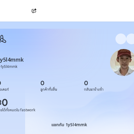
Ask AI
1y5l4mmk
@
1y5l4mmk
0
0
0
อเดอร์
ลูกค้าทั้งสิ้น
กลับมาจ้างซ้ำ
0
฿
ายได้ทั้งหมดใน fastwork
แชทกับ 1y5l4mmk
แชทกับ 1y5l4mmk