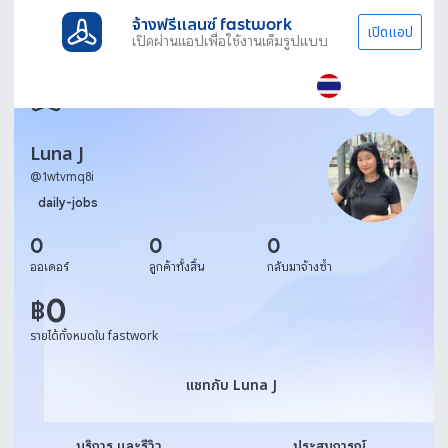
จ้างฟรีแลนซ์ fastwork
เปิดแอป
เปิดผ่านแอปเพื่อใช้งานเต็มรูปแบบ
Luna J
@
1wtvmq8i
daily-jobs
0
0
0
ออเดอร์
ลูกค้าทั้งสิ้น
กลับมาจ้างซ้ำ
0
฿
รายได้ทั้งหมดใน fastwork
แชทกับ Luna J
แชทกับ Luna J
บริการ และรีวิว
ประสบการณ์