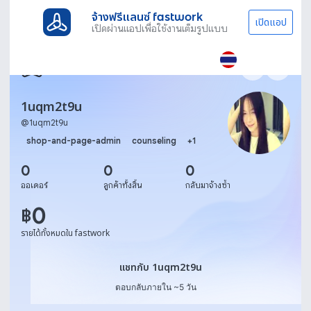
จ้างฟรีแลนซ์ fastwork
เปิดแอป
เปิดผ่านแอปเพื่อใช้งานเต็มรูปแบบ
1uqm2t9u
@
1uqm2t9u
shop-and-page-admin
counseling
+
1
0
0
0
ออเดอร์
ลูกค้าทั้งสิ้น
กลับมาจ้างซ้ำ
0
฿
รายได้ทั้งหมดใน fastwork
แชทกับ 1uqm2t9u
แชทกับ 1uqm2t9u
ตอบกลับภายใน ~5 วัน