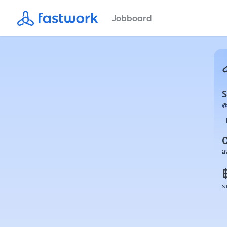
Jobboard
S
อ
ร