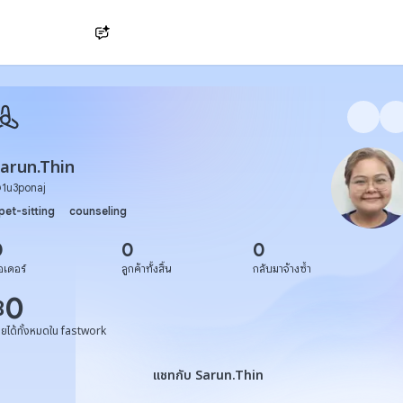
Ask AI
arun.Thin
@
1u3ponaj
pet-sitting
counseling
0
0
0
อเดอร์
ลูกค้าทั้งสิ้น
กลับมาจ้างซ้ำ
0
฿
ายได้ทั้งหมดใน fastwork
แชทกับ Sarun.Thin
แชทกับ Sarun.Thin