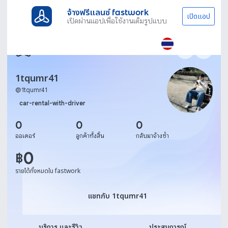
จ้างฟรีแลนซ์ fastwork
เปิดแอป
เปิดผ่านแอปเพื่อใช้งานเต็มรูปแบบ
1tqumr41
@
1tqumr41
car-rental-with-driver
0
0
0
ออเดอร์
ลูกค้าทั้งสิ้น
กลับมาจ้างซ้ำ
0
฿
รายได้ทั้งหมดใน fastwork
แชทกับ 1tqumr41
แชทกับ 1tqumr41
บริการ และรีวิว
ประสบการณ์