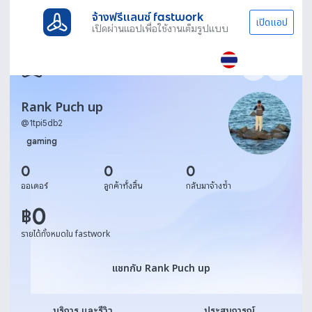
จ้างฟรีแลนซ์ fastwork
เปิดแอป
เปิดผ่านแอปเพื่อใช้งานเต็มรูปแบบ
Rank Puch up
@
1tpi5db2
gaming
0
0
0
ออเดอร์
ลูกค้าทั้งสิ้น
กลับมาจ้างซ้ำ
0
฿
รายได้ทั้งหมดใน fastwork
แชทกับ Rank Puch up
แชทกับ Rank Puch up
บริการ และรีวิว
ประสบการณ์