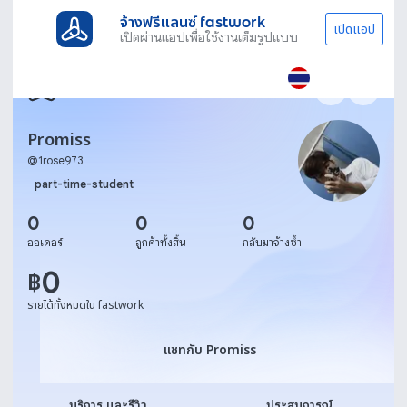
จ้างฟรีแลนซ์ fastwork
เปิดแอป
เปิดผ่านแอปเพื่อใช้งานเต็มรูปแบบ
Promiss
@
1rose973
part-time-student
0
0
0
ออเดอร์
ลูกค้าทั้งสิ้น
กลับมาจ้างซ้ำ
0
฿
รายได้ทั้งหมดใน fastwork
แชทกับ Promiss
แชทกับ Promiss
บริการ และรีวิว
ประสบการณ์