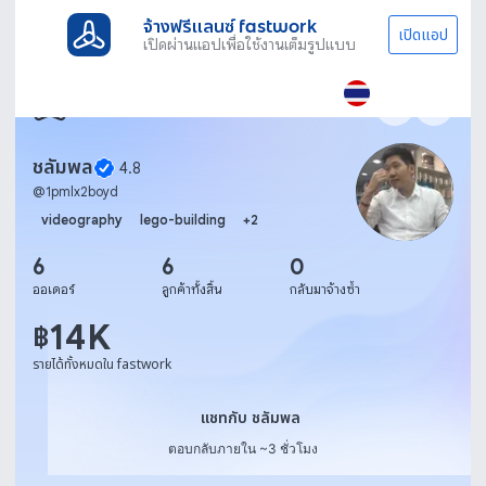
จ้างฟรีแลนซ์ fastwork
เปิดแอป
เปิดผ่านแอปเพื่อใช้งานเต็มรูปแบบ
ชลัมพล
4.8
@
1pmlx2boyd
videography
lego-building
+
2
6
6
0
ออเดอร์
ลูกค้าทั้งสิ้น
กลับมาจ้างซ้ำ
14K
฿
รายได้ทั้งหมดใน fastwork
แชทกับ ชลัมพล
แชทกับ ชลัมพล
ตอบกลับภายใน ~3 ชั่วโมง