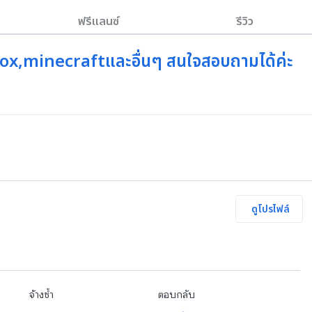
ฟรีแลนซ์
รีวิว
oblox,minecraftและอื่นๆ สนใจสอบถามได้ค่ะ
ดูโปรไฟล์
จ้างซ้ำ
ตอบกลับ