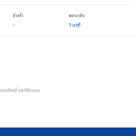
จ้างซ้ำ
ตอบกลับ
-
1 นาที
รีแลนซ์คนนี้ และให้คะแนน