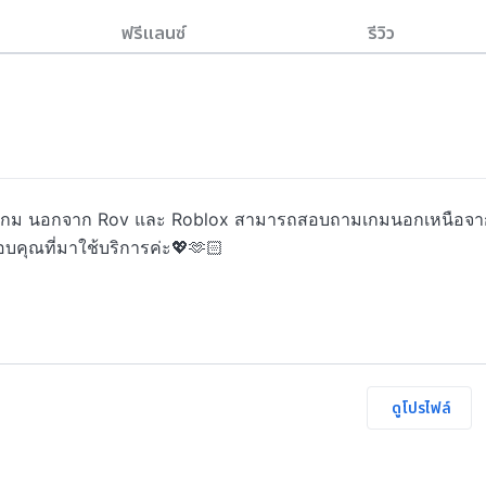
ฟรีแลนซ์
รีวิว
นเล่นเกม นอกจาก Rov และ Roblox สามารถสอบถามเกมนอกเหนือจา
อบคุณที่มาใช้บริการค่ะ💖🫶🏻
ดูโปรไฟล์