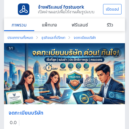
จ้างฟรีแลนซ์ fastwork
เปิดแอป
เปิดผ่านแอปเพื่อใช้งานเต็มรูปแบบ
ภาพรวม
แพ็กเกจ
ฟรีแลนซ์
รีวิว
ประเภทงานทั้งหมด
ธุรกิจและที่ปรึกษา
จดทะเบียนบริษัท
1
/
1
จดทะเบียนบริษัท
0.0