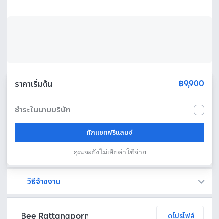
฿9,900
ราคาเริ่มต้น
ชำระในนามบริษัท
ทักแชทฟรีแลนซ์
คุณจะยังไม่เสียค่าใช้จ่าย
วิธีจ้างงาน
Fastwork เป็นตัวกลางถือเงินของคุณ เพื่อความปลอดภัย และฟรีแลนซ์จะได้รับเงิน หลังจากผู้ว่าจ้างจะกดอนุมัติงานแล้วเท่านั้น!
ทักแชทเพื่อคุยรายละเอียดและบรีฟงานกับฟรีแลนซ์ได้ทันทีโดยไม่มีค่าใช้จ่าย
ตกลงจ้างงาน โดยขอใบเสนอราคากับฟรีแลนซ์ ตรวจสอบรายละเอียดและชำระเงินได้ทันที
เมื่อฟรีแลนซ์ทำงานตามข้อตกลงและส่งงานขั้น สุดท้ายแล้ว ผู้จ้างสามารถตรวจสอบ ขอแก้ไขหรืออนุมัติได้ตามข้อตกลง
Bee Rattanaporn
ดูโปรไฟล์