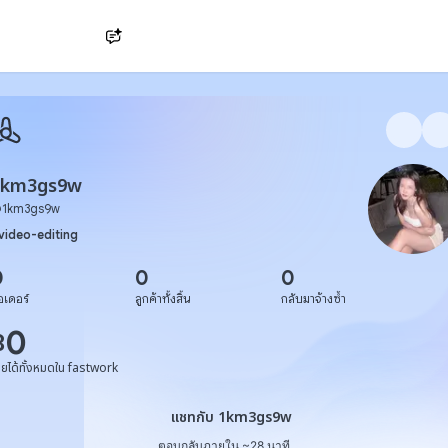
Ask AI
1km3gs9w
@
1km3gs9w
video-editing
0
0
0
อเดอร์
ลูกค้าทั้งสิ้น
กลับมาจ้างซ้ำ
0
฿
ายได้ทั้งหมดใน fastwork
แชทกับ 1km3gs9w
แชทกับ 1km3gs9w
ตอบกลับภายใน ~28 นาที