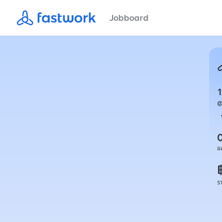
Jobboard
อ
ร