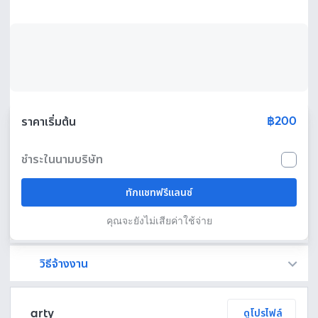
฿200
ราคาเริ่มต้น
ชำระในนามบริษัท
ทักแชทฟรีแลนซ์
คุณจะยังไม่เสียค่าใช้จ่าย
วิธีจ้างงาน
Fastwork เป็นตัวกลางถือเงินของคุณ เพื่อความปลอดภัย และฟรีแลนซ์จะได้รับเงิน หลังจากผู้ว่าจ้างจะกดอนุมัติงานแล้วเท่านั้น!
ทักแชทเพื่อคุยรายละเอียดและบรีฟงานกับฟรีแลนซ์ได้ทันทีโดยไม่มีค่าใช้จ่าย
ตกลงจ้างงาน โดยขอใบเสนอราคากับฟรีแลนซ์ ตรวจสอบรายละเอียดและชำระเงินได้ทันที
เมื่อฟรีแลนซ์ทำงานตามข้อตกลงและส่งงานขั้น สุดท้ายแล้ว ผู้จ้างสามารถตรวจสอบ ขอแก้ไขหรืออนุมัติได้ตามข้อตกลง
arty
ดูโปรไฟล์