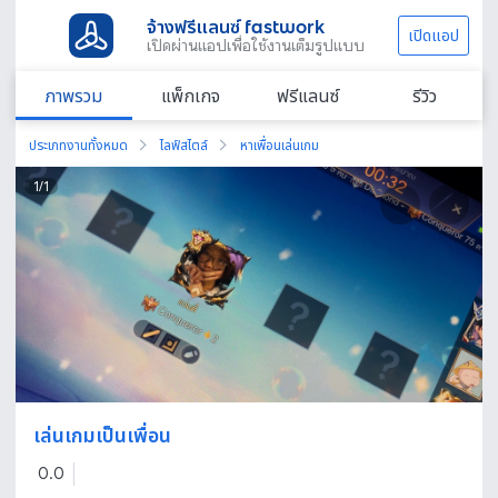
จ้างฟรีแลนซ์ fastwork
เปิดแอป
เปิดผ่านแอปเพื่อใช้งานเต็มรูปแบบ
ภาพรวม
แพ็กเกจ
ฟรีแลนซ์
รีวิว
ประเภทงานทั้งหมด
ไลฟ์สไตล์
หาเพื่อนเล่นเกม
1
/
1
เล่นเกมเป็นเพื่อน
0.0