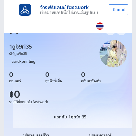
จ้างฟรีแลนซ์ fastwork
เปิดแอป
เปิดผ่านแอปเพื่อใช้งานเต็มรูปแบบ
1gb9ri35
@
1gb9ri35
card-printing
0
0
0
ออเดอร์
ลูกค้าทั้งสิ้น
กลับมาจ้างซ้ำ
0
฿
รายได้ทั้งหมดใน fastwork
แชทกับ 1gb9ri35
แชทกับ 1gb9ri35
บริการ และรีวิว
ประสบการณ์