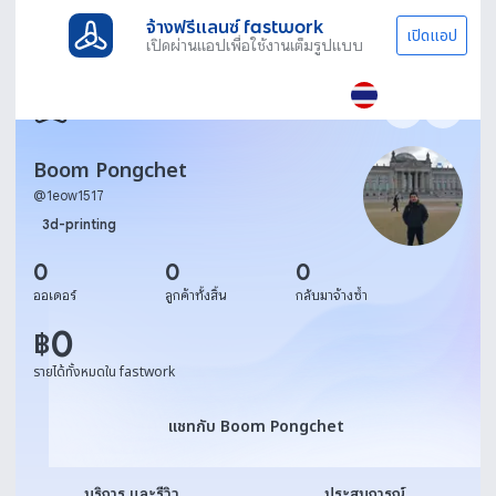
จ้างฟรีแลนซ์ fastwork
เปิดแอป
เปิดผ่านแอปเพื่อใช้งานเต็มรูปแบบ
Boom Pongchet
@
1eow1517
3d-printing
0
0
0
ออเดอร์
ลูกค้าทั้งสิ้น
กลับมาจ้างซ้ำ
0
฿
รายได้ทั้งหมดใน fastwork
แชทกับ Boom Pongchet
แชทกับ Boom Pongchet
บริการ และรีวิว
ประสบการณ์