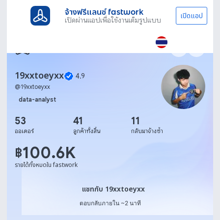
จ้างฟรีแลนซ์ fastwork
เปิดแอป
เปิดผ่านแอปเพื่อใช้งานเต็มรูปแบบ
19xxtoeyxx
4.9
@
19xxtoeyxx
data-analyst
53
41
11
ออเดอร์
ลูกค้าทั้งสิ้น
กลับมาจ้างซ้ำ
100.6K
฿
รายได้ทั้งหมดใน fastwork
แชทกับ 19xxtoeyxx
แชทกับ 19xxtoeyxx
ตอบกลับภายใน ~2 นาที