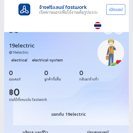
จ้างฟรีแลนซ์ fastwork
เปิดแอป
เปิดผ่านแอปเพื่อใช้งานเต็มรูปแบบ
19electric
@
19electric
electrical
electrical-system
0
0
0
ออเดอร์
ลูกค้าทั้งสิ้น
กลับมาจ้างซ้ำ
0
฿
รายได้ทั้งหมดใน fastwork
แชทกับ 19electric
แชทกับ 19electric
บริการ และรีวิว
ประสบการณ์