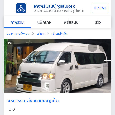
จ้างฟรีแลนซ์ fastwork
เปิดแอป
เปิดผ่านแอปเพื่อใช้งานเต็มรูปแบบ
ภาพรวม
แพ็กเกจ
ฟรีแลนซ์
รีวิว
ประเภทงานทั้งหมด
เช่ารถ
เช่ารถตู้ภูเก็ต
1
/
6
บริการรับ-ส่งสนามบินภูเก็ต
0.0