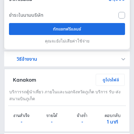
ชำระในนามบริษัท
ทักแชทฟรีแลนซ์
คุณจะยังไม่เสียค่าใช้จ่าย
วิธีจ้างงาน
Fastwork เป็นตัวกลางถือเงินของคุณ เพื่อความปลอดภัย และฟรีแลนซ์จะได้รับเงิน หลังจากผู้ว่าจ้างจะกดอนุมัติงานแล้วเท่านั้น!
ทักแชทเพื่อคุยรายละเอียดและบรีฟงานกับฟรีแลนซ์ได้ทันทีโดยไม่มีค่าใช้จ่าย
ตกลงจ้างงาน โดยขอใบเสนอราคากับฟรีแลนซ์ ตรวจสอบรายละเอียดและชำระเงินได้ทันที
เมื่อฟรีแลนซ์ทำงานตามข้อตกลงและส่งงานขั้น สุดท้ายแล้ว ผู้จ้างสามารถตรวจสอบ ขอแก้ไขหรืออนุมัติได้ตามข้อตกลง
Kanakom
ดูโปรไฟล์
บริการรถตู้นำเที่ยว ภายในและนอกจังหวัดภูเก็ต บริการ รับ-ส่ง
สนามบินภูเก็ต
งานสำเร็จ
ขายได้
จ้างซ้ำ
ตอบกลับ
-
-
-
1 นาที