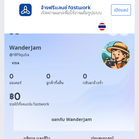
จ้างฟรีแลนซ์ fastwork
เปิดแอป
เปิดผ่านแอปเพื่อใช้งานเต็มรูปแบบ
WanderJam
@
18f9qu5a
visa
0
0
0
ออเดอร์
ลูกค้าทั้งสิ้น
กลับมาจ้างซ้ำ
0
฿
รายได้ทั้งหมดใน fastwork
แชทกับ WanderJam
แชทกับ WanderJam
บริการ และรีวิว
ประสบการณ์