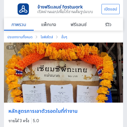
จ้างฟรีแลนซ์ fastwork
เปิดแอป
เปิดผ่านแอปเพื่อใช้งานเต็มรูปแบบ
ภาพรวม
แพ็กเกจ
ฟรีแลนซ์
รีวิว
ประเภทงานทั้งหมด
ไลฟ์สไตล์
อื่นๆ
1
/
1
หลักสูตรการเอาตัวรอดในที่ทำงาน
ขายได้ 3 ครั้ง
5.0