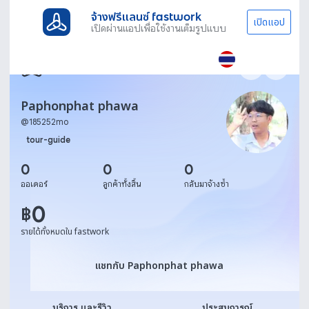
จ้างฟรีแลนซ์ fastwork
เปิดแอป
เปิดผ่านแอปเพื่อใช้งานเต็มรูปแบบ
Paphonphat phawa
@
185252mo
tour-guide
0
0
0
ออเดอร์
ลูกค้าทั้งสิ้น
กลับมาจ้างซ้ำ
0
฿
รายได้ทั้งหมดใน fastwork
แชทกับ Paphonphat phawa
แชทกับ Paphonphat phawa
บริการ และรีวิว
ประสบการณ์