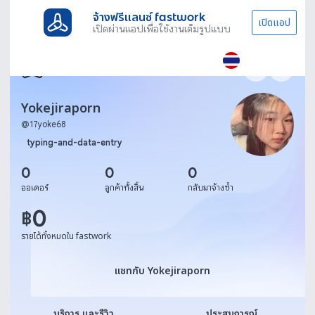
จ้างฟรีแลนซ์ fastwork
เปิดแอป
เปิดผ่านแอปเพื่อใช้งานเต็มรูปแบบ
Yokejiraporn
@
17yoke68
typing-and-data-entry
0
0
0
ออเดอร์
ลูกค้าทั้งสิ้น
กลับมาจ้างซ้ำ
0
฿
รายได้ทั้งหมดใน fastwork
แชทกับ Yokejiraporn
แชทกับ Yokejiraporn
บริการ และรีวิว
ประสบการณ์