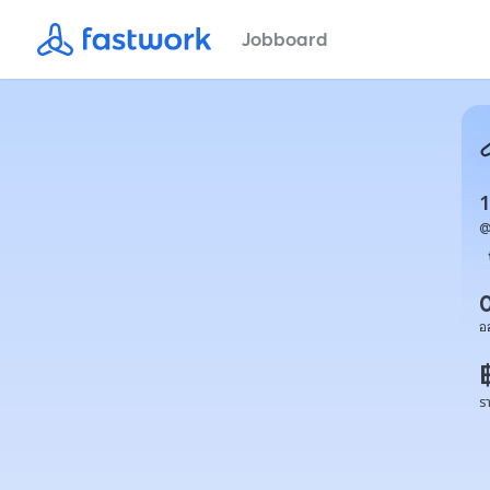
Jobboard
1
อ
ร