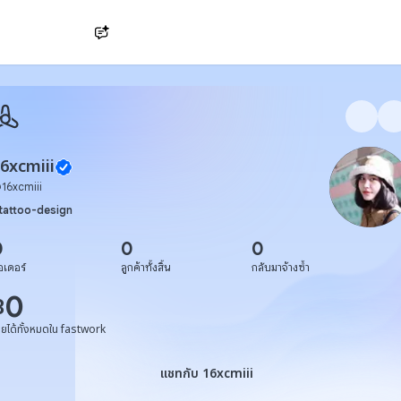
Ask AI
6xcmiii
@
16xcmiii
tattoo-design
0
0
0
อเดอร์
ลูกค้าทั้งสิ้น
กลับมาจ้างซ้ำ
0
฿
ายได้ทั้งหมดใน fastwork
แชทกับ 16xcmiii
แชทกับ 16xcmiii