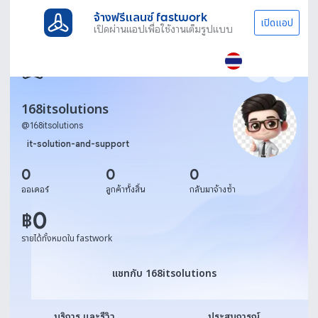
จ้างฟรีแลนซ์ fastwork
เปิดแอป
เปิดผ่านแอปเพื่อใช้งานเต็มรูปแบบ
168itsolutions
@
168itsolutions
it-solution-and-support
0
0
0
ออเดอร์
ลูกค้าทั้งสิ้น
กลับมาจ้างซ้ำ
0
฿
รายได้ทั้งหมดใน fastwork
แชทกับ 168itsolutions
แชทกับ 168itsolutions
บริการ และรีวิว
ประสบการณ์