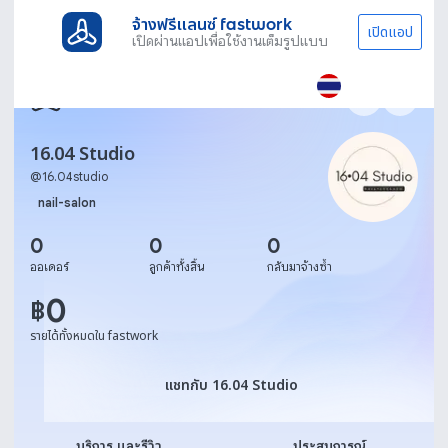
จ้างฟรีแลนซ์ fastwork
เปิดแอป
เปิดผ่านแอปเพื่อใช้งานเต็มรูปแบบ
16.04 Studio
@
16.04studio
nail-salon
0
0
0
ออเดอร์
ลูกค้าทั้งสิ้น
กลับมาจ้างซ้ำ
0
฿
รายได้ทั้งหมดใน fastwork
แชทกับ 16.04 Studio
แชทกับ 16.04 Studio
บริการ และรีวิว
ประสบการณ์