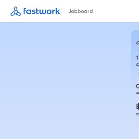
Jobboard
อ
ร