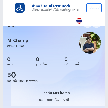
จ้างฟรีแลนซ์ fastwork
เปิดแอป
เปิดผ่านแอปเพื่อใช้งานเต็มรูปแบบ
Mr.Champ
@
15311531aa
0
0
0
ออเดอร์
ลูกค้าทั้งสิ้น
กลับมาจ้างซ้ำ
0
฿
รายได้ทั้งหมดใน fastwork
แชทกับ Mr.Champ
แชทกับ Mr.Champ
ตอบกลับภายใน ~1 นาที