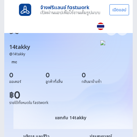
จ้างฟรีแลนซ์ fastwork
เปิดแอป
เปิดผ่านแอปเพื่อใช้งานเต็มรูปแบบ
14takky
@
14takky
mc
0
0
0
ออเดอร์
ลูกค้าทั้งสิ้น
กลับมาจ้างซ้ำ
0
฿
รายได้ทั้งหมดใน fastwork
แชทกับ 14takky
แชทกับ 14takky
บริการ และรีวิว
ประสบการณ์