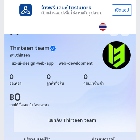
จ้างฟรีแลนซ์ fastwork
เปิดแอป
เปิดผ่านแอปเพื่อใช้งานเต็มรูปแบบ
Thirteen team
@
13thirteen
ux-ui-design-web-app
web-development
0
0
0
ออเดอร์
ลูกค้าทั้งสิ้น
กลับมาจ้างซ้ำ
0
฿
รายได้ทั้งหมดใน fastwork
แชทกับ Thirteen team
แชทกับ Thirteen team
บริการ และรีวิว
ประสบการณ์