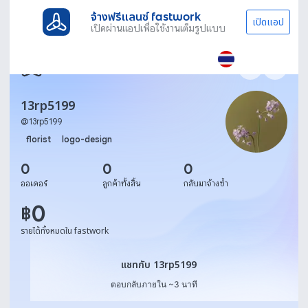
จ้างฟรีแลนซ์ fastwork
เปิดแอป
เปิดผ่านแอปเพื่อใช้งานเต็มรูปแบบ
13rp5199
@
13rp5199
florist
logo-design
0
0
0
ออเดอร์
ลูกค้าทั้งสิ้น
กลับมาจ้างซ้ำ
0
฿
รายได้ทั้งหมดใน fastwork
แชทกับ 13rp5199
แชทกับ 13rp5199
ตอบกลับภายใน ~3 นาที