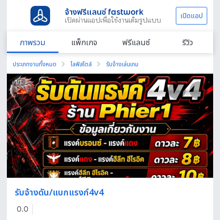
จ้างฟรีแลนซ์ fastwork
เปิดแอป
เปิดผ่านแอปเพื่อใช้งานเต็มรูปแบบ
ภาพรวม
แพ็กเกจ
ฟรีแลนซ์
รีวิว
ประเภทงานทั้งหมด
ไลฟ์สไตล์
รับจ้างเล่นเกม
1
/
1
รับจ้างดัน/แบกแรงก์4v4
0.0