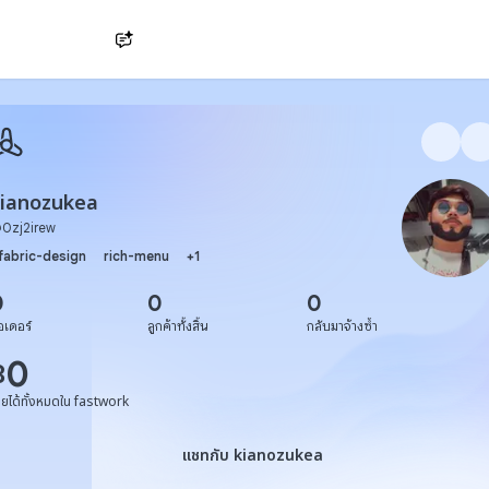
Ask AI
ianozukea
@
0zj2irew
fabric-design
rich-menu
+
1
0
0
0
อเดอร์
ลูกค้าทั้งสิ้น
กลับมาจ้างซ้ำ
0
฿
ายได้ทั้งหมดใน fastwork
แชทกับ kianozukea
แชทกับ kianozukea