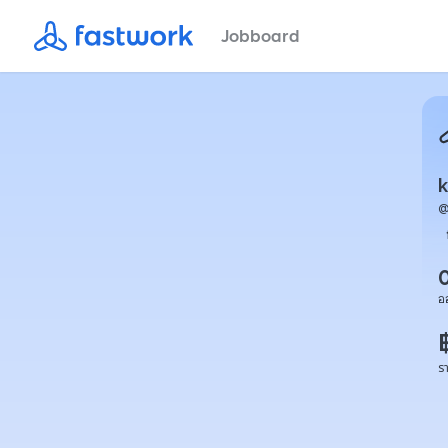
Jobboard
k
อ
ร