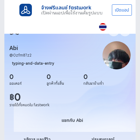
จ้างฟรีแลนซ์ fastwork
เปิดแอป
เปิดผ่านแอปเพื่อใช้งานเต็มรูปแบบ
Abi
@
0zfm87z2
typing-and-data-entry
0
0
0
ออเดอร์
ลูกค้าทั้งสิ้น
กลับมาจ้างซ้ำ
0
฿
รายได้ทั้งหมดใน fastwork
แชทกับ Abi
แชทกับ Abi
บริการ และรีวิว
ประสบการณ์