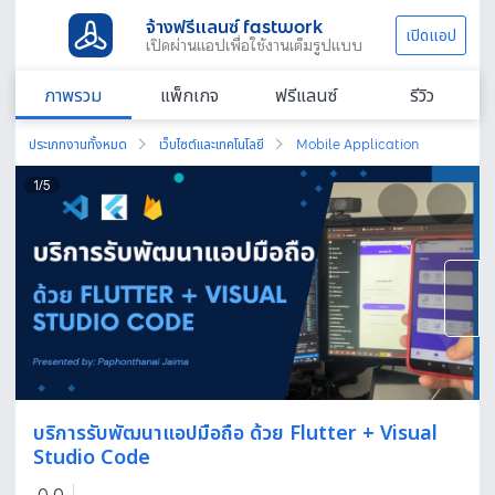
จ้างฟรีแลนซ์ fastwork
เปิดแอป
เปิดผ่านแอปเพื่อใช้งานเต็มรูปแบบ
ภาพรวม
แพ็กเกจ
ฟรีแลนซ์
รีวิว
ประเภทงานทั้งหมด
เว็บไซต์และเทคโนโลยี
Mobile Application
1
/
5
บริการรับพัฒนาแอปมือถือ ด้วย Flutter + Visual
Studio Code