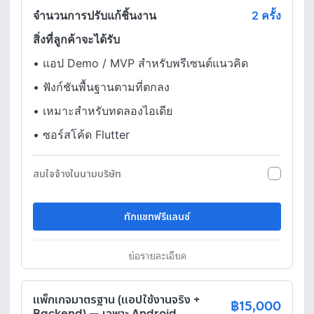
จำนวนการปรับแก้ชิ้นงาน
2 ครั้ง
สิ่งที่ลูกค้าจะได้รับ
•
แอป Demo / MVP สำหรับพรีเซนต์แนวคิด
•
ฟังก์ชันพื้นฐานตามที่ตกลง
•
เหมาะสำหรับทดลองไอเดีย
•
ซอร์สโค้ด Flutter
สนใจจ้างในนามบริษัท
ทักแชทฟรีแลนซ์
ย่อรายละเอียด
แพ็กเกจมาตรฐาน (แอปใช้งานจริง +
฿15,000
Backend) — เฉพาะ Android