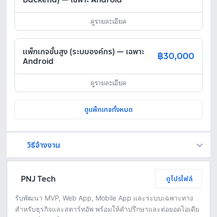
ดูรายละเอียด
แพ็กเกจขั้นสูง (ระบบองค์กร) — เฉพาะ
฿30,000
Android
ดูรายละเอียด
ดูแพ็กเกจทั้งหมด
วิธีจ้างงาน
Fastwork เป็นตัวกลางถือเงินของคุณ เพื่อความปลอดภัย และฟรีแลนซ์จะได้รับเงิน หลังจากผู้ว่าจ้างจะกดอนุมัติงานแล้วเท่านั้น!
ทักแชทเพื่อคุยรายละเอียดและบรีฟงานกับฟรีแลนซ์ได้ทันทีโดยไม่มีค่าใช้จ่าย
ตกลงจ้างงาน โดยขอใบเสนอราคากับฟรีแลนซ์ ตรวจสอบรายละเอียดและชำระเงินได้ทันที
เมื่อฟรีแลนซ์ทำงานตามข้อตกลงและส่งงานขั้น สุดท้ายแล้ว ผู้จ้างสามารถตรวจสอบ ขอแก้ไขหรืออนุมัติได้ตามข้อตกลง
PNJ Tech
ดูโปรไฟล์
รับพัฒนา MVP, Web App, Mobile App และระบบเฉพาะทาง
สำหรับธุรกิจและสตาร์ทอัพ พร้อมให้คำปรึกษาและต่อยอดไอเดีย