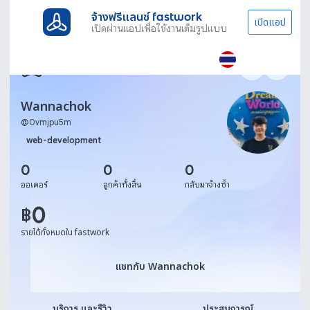
จ้างฟรีแลนซ์ fastwork
เปิดแอป
เปิดผ่านแอปเพื่อใช้งานเต็มรูปแบบ
Wannachok
@
0vmjpu5m
web-development
0
0
0
ออเดอร์
ลูกค้าทั้งสิ้น
กลับมาจ้างซ้ำ
0
฿
รายได้ทั้งหมดใน fastwork
แชทกับ Wannachok
แชทกับ Wannachok
บริการ และรีวิว
ประสบการณ์