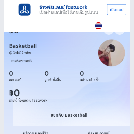
จ้างฟรีแลนซ์ fastwork
เปิดแอป
เปิดผ่านแอปเพื่อใช้งานเต็มรูปแบบ
Basketball
@
0vk07mbs
make-merit
0
0
0
ออเดอร์
ลูกค้าทั้งสิ้น
กลับมาจ้างซ้ำ
0
฿
รายได้ทั้งหมดใน fastwork
แชทกับ Basketball
แชทกับ Basketball
บริการ และรีวิว
ประสบการณ์