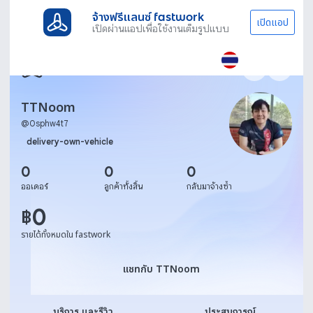
จ้างฟรีแลนซ์ fastwork
เปิดแอป
เปิดผ่านแอปเพื่อใช้งานเต็มรูปแบบ
TTNoom
@
0sphw4t7
delivery-own-vehicle
0
0
0
ออเดอร์
ลูกค้าทั้งสิ้น
กลับมาจ้างซ้ำ
0
฿
รายได้ทั้งหมดใน fastwork
แชทกับ TTNoom
แชทกับ TTNoom
บริการ และรีวิว
ประสบการณ์