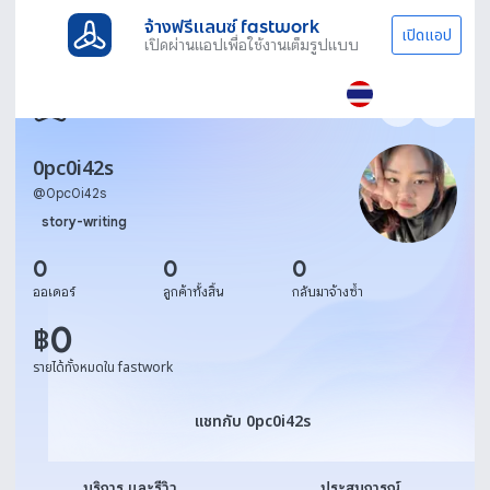
จ้างฟรีแลนซ์ fastwork
เปิดแอป
เปิดผ่านแอปเพื่อใช้งานเต็มรูปแบบ
0pc0i42s
@
0pc0i42s
story-writing
0
0
0
ออเดอร์
ลูกค้าทั้งสิ้น
กลับมาจ้างซ้ำ
0
฿
รายได้ทั้งหมดใน fastwork
แชทกับ 0pc0i42s
แชทกับ 0pc0i42s
บริการ และรีวิว
ประสบการณ์