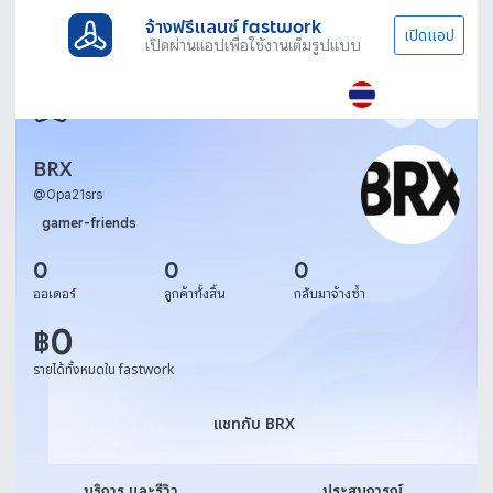
จ้างฟรีแลนซ์ fastwork
เปิดแอป
เปิดผ่านแอปเพื่อใช้งานเต็มรูปแบบ
BRX
@
0pa21srs
gamer-friends
0
0
0
ออเดอร์
ลูกค้าทั้งสิ้น
กลับมาจ้างซ้ำ
0
฿
รายได้ทั้งหมดใน fastwork
แชทกับ BRX
แชทกับ BRX
บริการ และรีวิว
ประสบการณ์