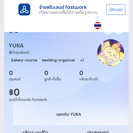
จ้างฟรีแลนซ์ fastwork
เปิดแอป
เปิดผ่านแอปเพื่อใช้งานเต็มรูปแบบ
YUKA
@
0oyukao0
bakery-course
wedding-organizer
+
1
0
0
0
ออเดอร์
ลูกค้าทั้งสิ้น
กลับมาจ้างซ้ำ
0
฿
รายได้ทั้งหมดใน fastwork
แชทกับ YUKA
แชทกับ YUKA
บริการ และรีวิว
ประสบการณ์