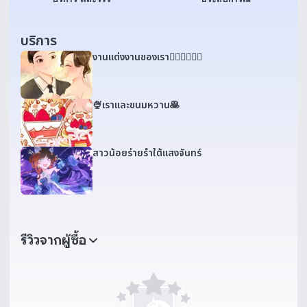
บริการ
งานแต่งงานของเรา👰🏻‍♀️🤵🏻‍♀️
🍨เราและขนมหวาน🥞
สาวน้อยร่ายรำใต้แสงจันทร์
รีวิวจากผู้ซื้อ