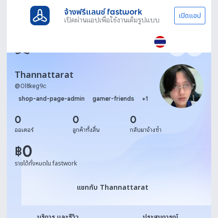
จ้างฟรีแลนซ์ fastwork
เปิดแอป
เปิดผ่านแอปเพื่อใช้งานเต็มรูปแบบ
Thannattarat
@
0l8keg9c
shop-and-page-admin
gamer-friends
+
1
0
0
0
ออเดอร์
ลูกค้าทั้งสิ้น
กลับมาจ้างซ้ำ
0
฿
รายได้ทั้งหมดใน fastwork
แชทกับ Thannattarat
แชทกับ Thannattarat
บริการ และรีวิว
ประสบการณ์