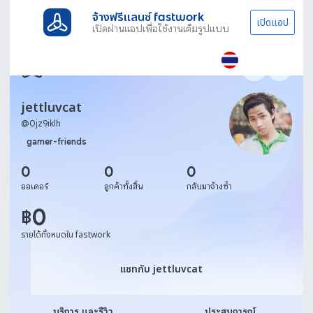
จ้างฟรีแลนซ์ fastwork
เปิดแอป
เปิดผ่านแอปเพื่อใช้งานเต็มรูปแบบ
jettluvcat
@
0jz9iklh
gamer-friends
0
0
0
ออเดอร์
ลูกค้าทั้งสิ้น
กลับมาจ้างซ้ำ
0
฿
รายได้ทั้งหมดใน fastwork
แชทกับ jettluvcat
แชทกับ jettluvcat
บริการ และรีวิว
ประสบการณ์