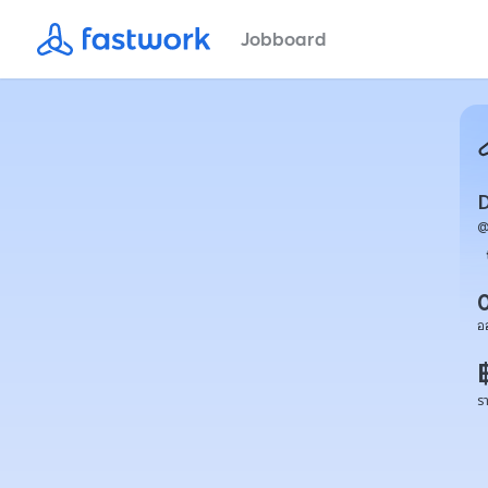
Jobboard
D
อ
ร