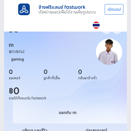
จ้างฟรีแลนซ์ fastwork
เปิดแอป
เปิดผ่านแอปเพื่อใช้งานเต็มรูปแบบ
m
@
0dkfa2
gaming
0
0
0
ออเดอร์
ลูกค้าทั้งสิ้น
กลับมาจ้างซ้ำ
0
฿
รายได้ทั้งหมดใน fastwork
แชทกับ m
แชทกับ m
บริการ และรีวิว
ประสบการณ์