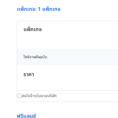
แพ็กเกจ: 1 แพ็กเกจ
แพ็กเกจ
ไฟล์งานต้นฉบับ
ราคา
สนใจจ้างในนามบริษัท
ฟรีแลนซ์