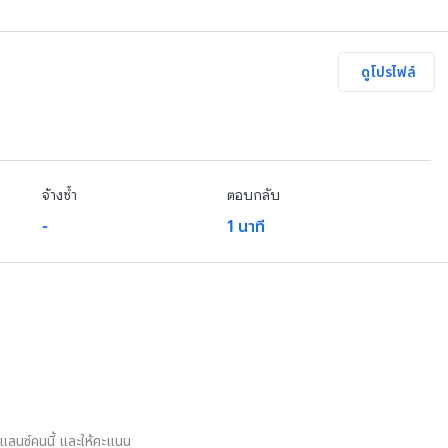
ดูโปรไฟล์
จ้างซ้ำ
ตอบกลับ
-
1 นาที
รีแลนซ์คนนี้ และให้คะแนน