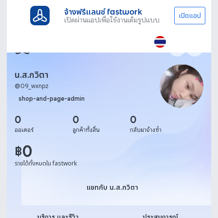
จ้างฟรีแลนซ์ fastwork
เปิดแอป
เปิดผ่านแอปเพื่อใช้งานเต็มรูปแบบ
น.ส.กวิตา
@
09_wxnpz
shop-and-page-admin
0
0
0
ออเดอร์
ลูกค้าทั้งสิ้น
กลับมาจ้างซ้ำ
0
฿
รายได้ทั้งหมดใน fastwork
แชทกับ น.ส.กวิตา
แชทกับ น.ส.กวิตา
บริการ และรีวิว
ประสบการณ์